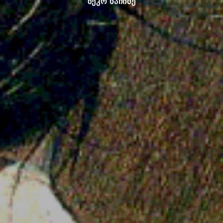
ზეკო ხაჩიძე