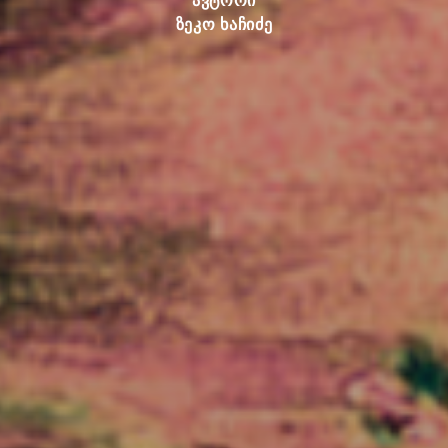
ავტორი
ზეკო ხაჩიძე