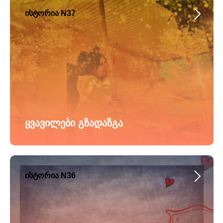
ისტორია N37
ყვავილები გზადაზგა
ისტორია N36