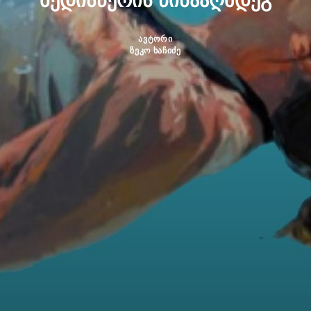
ბედისწერის წინააღმდეგ
ავტორი
ზეკო ხაჩიძე