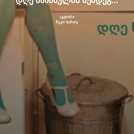
დღე სასწაულის შემდეგ...
ავტორი
ზეკო ხაჩიძე