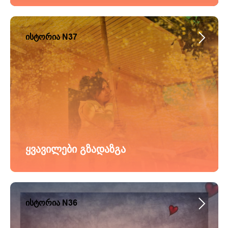
ისტორია N37
ყვავილები გზადაზგა
ისტორია N36