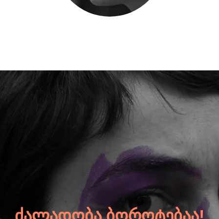
ᲫᲐᲚᲐᲓᲝᲑᲐ ᲑᲝᲠᲝᲢᲔᲑᲐᲐ!