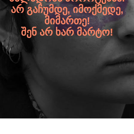
ᲐᲠ ᲒᲐᲩᲣᲛᲓᲔ, ᲘᲛᲝᲥᲛᲔᲓᲔ,
ᲛᲘᲛᲐᲠᲗᲔ!
ᲨᲔᲜ ᲐᲠ ᲮᲐᲠ ᲛᲐᲠᲢᲝ!