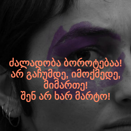
ᲫᲐᲚᲐᲓᲝᲑᲐ ᲑᲝᲠᲝᲢᲔᲑᲐᲐ!
ᲐᲠ ᲒᲐᲩᲣᲛᲓᲔ, ᲘᲛᲝᲥᲛᲔᲓᲔ,
ᲛᲘᲛᲐᲠᲗᲔ!
ᲨᲔᲜ ᲐᲠ ᲮᲐᲠ ᲛᲐᲠᲢᲝ!