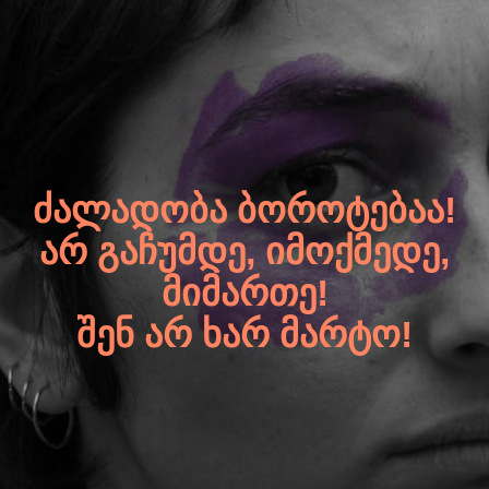
ᲫᲐᲚᲐᲓᲝᲑᲐ ᲑᲝᲠᲝᲢᲔᲑᲐᲐ!
ᲐᲠ ᲒᲐᲩᲣᲛᲓᲔ, ᲘᲛᲝᲥᲛᲔᲓᲔ,
ᲛᲘᲛᲐᲠᲗᲔ!
ᲨᲔᲜ ᲐᲠ ᲮᲐᲠ ᲛᲐᲠᲢᲝ!