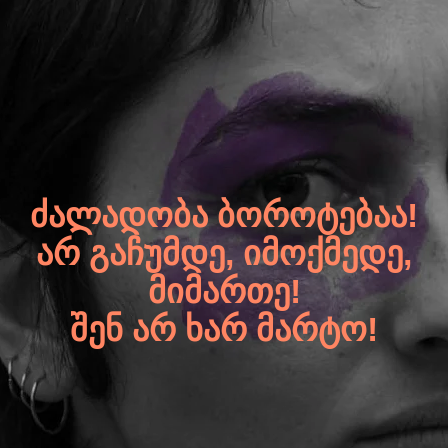
ᲫᲐᲚᲐᲓᲝᲑᲐ ᲑᲝᲠᲝᲢᲔᲑᲐᲐ!
ᲐᲠ ᲒᲐᲩᲣᲛᲓᲔ, ᲘᲛᲝᲥᲛᲔᲓᲔ,
ᲛᲘᲛᲐᲠᲗᲔ!
ᲨᲔᲜ ᲐᲠ ᲮᲐᲠ ᲛᲐᲠᲢᲝ!