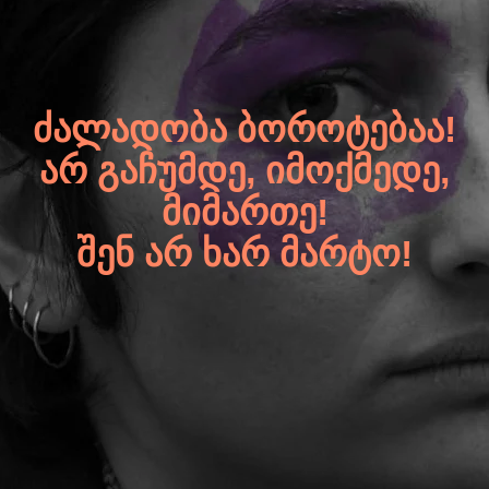
ᲫᲐᲚᲐᲓᲝᲑᲐ ᲑᲝᲠᲝᲢᲔᲑᲐᲐ!
ᲐᲠ ᲒᲐᲩᲣᲛᲓᲔ, ᲘᲛᲝᲥᲛᲔᲓᲔ,
ᲛᲘᲛᲐᲠᲗᲔ!
ᲨᲔᲜ ᲐᲠ ᲮᲐᲠ ᲛᲐᲠᲢᲝ!