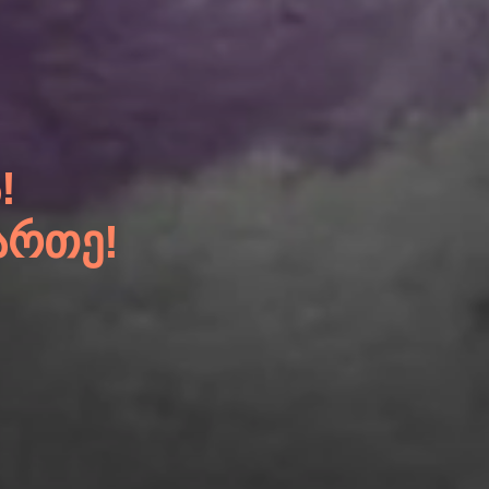
!
ᲐᲠᲗᲔ!