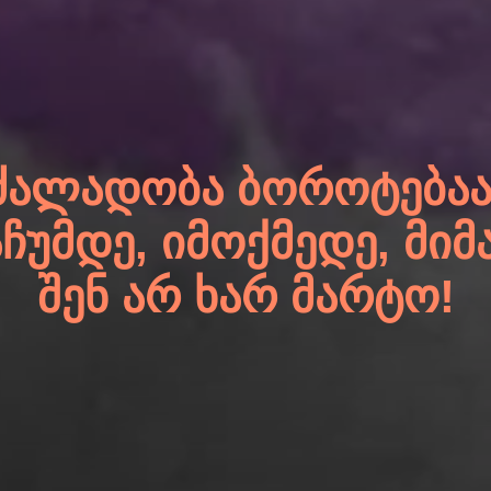
ᲫᲐᲚᲐᲓᲝᲑᲐ ᲑᲝᲠᲝᲢᲔᲑᲐᲐ
ᲐᲩᲣᲛᲓᲔ, ᲘᲛᲝᲥᲛᲔᲓᲔ, ᲛᲘᲛ
ᲨᲔᲜ ᲐᲠ ᲮᲐᲠ ᲛᲐᲠᲢᲝ!