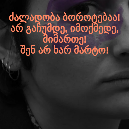
ᲫᲐᲚᲐᲓᲝᲑᲐ ᲑᲝᲠᲝᲢᲔᲑᲐᲐ!
ᲐᲠ ᲒᲐᲩᲣᲛᲓᲔ, ᲘᲛᲝᲥᲛᲔᲓᲔ,
ᲛᲘᲛᲐᲠᲗᲔ!
ᲨᲔᲜ ᲐᲠ ᲮᲐᲠ ᲛᲐᲠᲢᲝ!