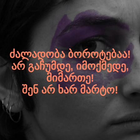
ᲫᲐᲚᲐᲓᲝᲑᲐ ᲑᲝᲠᲝᲢᲔᲑᲐᲐ!
ᲐᲠ ᲒᲐᲩᲣᲛᲓᲔ, ᲘᲛᲝᲥᲛᲔᲓᲔ,
ᲛᲘᲛᲐᲠᲗᲔ!
ᲨᲔᲜ ᲐᲠ ᲮᲐᲠ ᲛᲐᲠᲢᲝ!